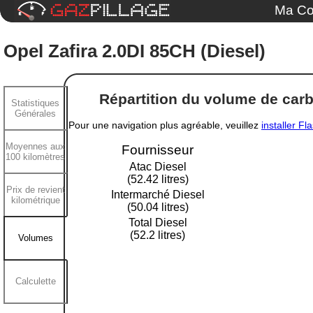
Ma Co
Opel Zafira 2.0DI 85CH (Diesel)
Répartition du volume de carbu
Statistiques
Générales
Pour une navigation plus agréable, veuillez
installer Fl
Moyennes aux
Fournisseur
100 kilomètres
Atac Diesel
(52.42 litres)
Prix de revient
Intermarché Diesel
kilométrique
(50.04 litres)
Total Diesel
(52.2 litres)
Volumes
Calculette